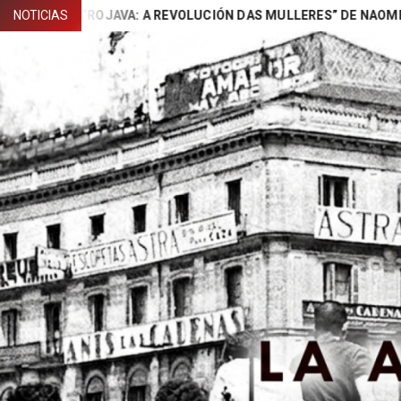
Skip
N “ROJAVA: A REVOLUCIÓN DAS MULLERES” DE NAOMI (BARAN GA
NOTICIAS
to
content