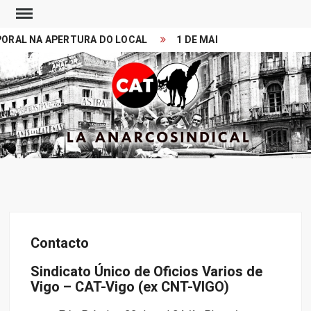
Skip
to
AL NA APERTURA DO LOCAL
1 DE MAIO 2026. MITIN 11:00
content
Search
CONFEDERACION
LA ANARCOSINDICAL
ANARCOSINDICAL
DEL TRABAJO
Contacto
Sindicato Único de Oficios Varios de
Vigo – CAT-Vigo (ex CNT-VIGO)