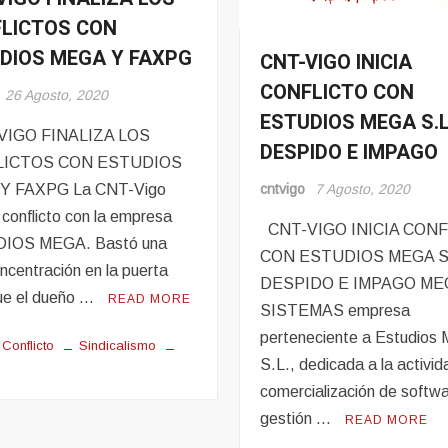
LICTOS CON
s
DIOS MEGA Y FAXPG
CNT-VIGO INICIA
Conflito
CONFLICTO CON
Noticias
26 Agosto, 2020
ESTUDIOS MEGA S.L
IGO FINALIZA LOS
DESPIDO E IMPAGO
LICTOS CON ESTUDIOS
Y FAXPG La CNT-Vigo
cntvigo
7 Agosto, 2020
a conflicto con la empresa
CNT-VIGO INICIA CON
IOS MEGA. Bastó una
CON ESTUDIOS MEGA S
ncentración en la puerta
DESPIDO E IMPAGO ME
ue el dueño …
READ MORE
SISTEMAS empresa
perteneciente a Estudio
Conflicto
Sindicalismo
S.L., dedicada a la activi
comercialización de softw
gestión …
READ MORE