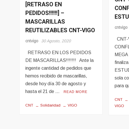
[RETRASO EN
Noticias
CONF
Noticia
PEDIDOS!!!!!!] –
ESTU
MASCARILLAS
cntvigo
REUTILIZABLES CNT-VIGO
CNT-V
cntvigo
30 Agosto, 2020
CONF
RETRASO EN LOS PEDIDOS
MEGA 
DE MASCARILLAS!!!!!!! Ante la
finaliz
ingente cantidad de pedidos que
ESTUD
hemos recibido de mascarillas,
sola co
desde hoy día 30 de agosto y
para q
hasta el 21 de …
READ MORE
CNT
CNT
Solidaridad
VIGO
VIGO