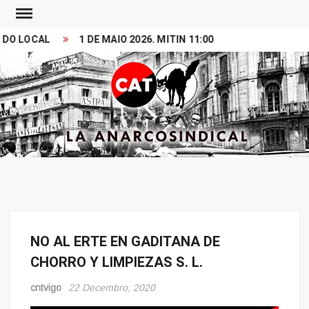
Skip
to
O LOCAL
1 DE MAIO 2026. MITIN 11:00 PRZ PRINCESA
V
content
Search
CONFEDERACION
LA ANARCOSINDICAL
ANARCOSINDICAL
DEL TRABAJO
NO AL ERTE EN GADITANA DE
Conflito
CHORRO Y LIMPIEZAS S. L.
Noticias
cntvigo
22 Decembro, 2020