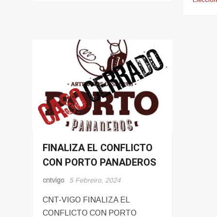
FINALIZA EL CONFLICTO
Conflito
CON PORTO PANADEROS
Hosteleria
cntvigo
5 Febreiro, 2024
CNT-VIGO FINALIZA EL
CONFLICTO CON PORTO