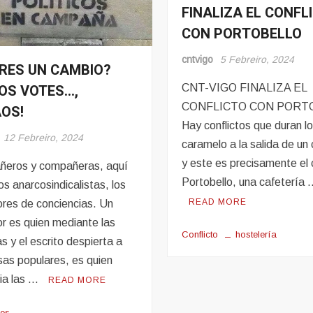
FINALIZA EL CONFL
Conflito
CON PORTOBELLO
Hosteleria
cntvigo
5 Febreiro, 2024
RES UN CAMBIO?
s
OS VOTES…,
CNT-VIGO FINALIZA EL
s
CONFLICTO CON PORT
OS!
Hay conflictos que duran l
12 Febreiro, 2024
caramelo a la salida de un 
y este es precisamente el
eros y compañeras, aquí
Portobello, una cafetería
os anarcosindicalistas, los
READ MORE
ores de conciencias. Un
or es quien mediante las
Conflicto
hostelería
s y el escrito despierta a
sas populares, es quien
ia las …
READ MORE
nes