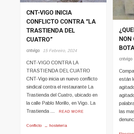
CNT-VIGO INICIA
Conflito
CONFLICTO CONTRA “LA
Hosteleria
¿QUE
TRASTIENDA DEL
Evento
NON 
CUATRO”
Noticia
BOTA
cntvigo
15 Febreiro, 2024
cntvigo
CNT-VIGO CONTRA LA
TRASTIENDA DEL CUATRO
Compañ
CNT-Vigo inicia un nuevo conflicto
están l
sindical contra el restaurante La
agitad
Trastienda del Cuatro, ubicado en
agitad
la calle Pablo Morillo, en Vigo. La
palabra
Trastienda …
las ma
READ MORE
denunc
Conflicto
hostelería
Eleccio