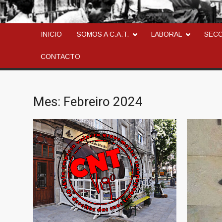
CONFEDERACION AN
LA ANARCOSINDICAL
INICIO
SOMOS A C.A.T.
LABORAL
SEC
CONTACTO
Mes:
Febreiro 2024