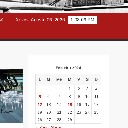
ABAJO
CA
Xoves, Agosto 06, 2026
1:08:10 PM
Febreiro 2024
L
M
Me
M
V
S
D
1
2
3
4
5
6
7
8
9
10
11
12
13
14
15
16
17
18
19
20
21
22
23
24
25
26
27
28
29
« Xan
Abr »