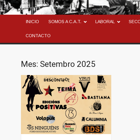
CONFEDERACION AN
LA ANARCOSINDICAL
INICIO
SOMOS A C.A.T.
LABORAL
SEC
CONTACTO
Mes:
Setembro 2025