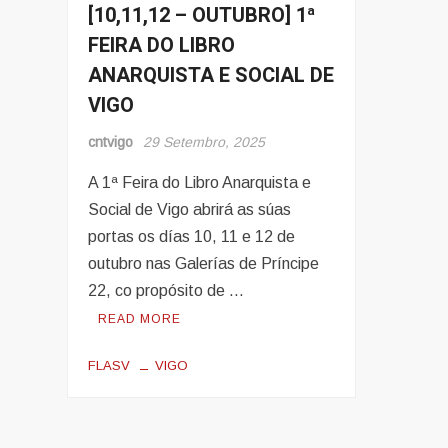
[10,11,12 – OUTUBRO] 1ª
Eventos
FEIRA DO LIBRO
ANARQUISTA E SOCIAL DE
VIGO
cntvigo
29 Setembro, 2025
A 1ª Feira do Libro Anarquista e
Social de Vigo abrirá as súas
portas os días 10, 11 e 12 de
outubro nas Galerías de Príncipe
22, co propósito de …
READ MORE
FLASV
VIGO