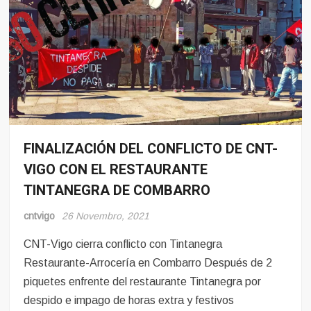
FINALIZACIÓN DEL CONFLICTO DE CNT-
Conflito
VIGO CON EL RESTAURANTE
Hosteleria
TINTANEGRA DE COMBARRO
cntvigo
26 Novembro, 2021
CNT-Vigo cierra conflicto con Tintanegra
Restaurante-Arrocería en Combarro Después de 2
piquetes enfrente del restaurante Tintanegra por
despido e impago de horas extra y festivos