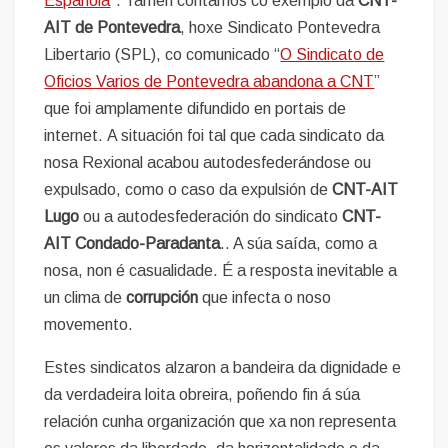
Española
“. Tamén contamos co exemplo da
CNT-
AIT de Pontevedra
, hoxe Sindicato Pontevedra
Libertario (SPL), co comunicado “
O Sindicato de
Oficios Varios de Pontevedra abandona a CNT
”
que foi amplamente difundido en portais de
internet. A situación foi tal que cada sindicato da
nosa Rexional acabou autodesfederándose ou
expulsado, como o caso da expulsión de
CNT-AIT
Lugo
ou a autodesfederación do sindicato
CNT-
AIT Condado-Paradanta
.. A súa saída, como a
nosa, non é casualidade. É a resposta inevitable a
un clima de
corrupción
que infecta o noso
movemento.
Estes sindicatos alzaron a bandeira da dignidade e
da verdadeira loita obreira, poñendo fin á súa
relación cunha organización que xa non representa