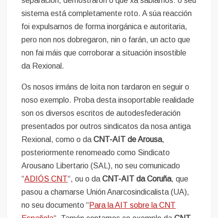
separación, demostraron o que xa sabiamos: o seu
sistema está completamente roto. A súa reacción
foi expulsarnos de forma inorgánica e autoritaria,
pero non nos dobregaron, nin o farán, un acto que
non fai máis que corroborar a situación insostible
da Rexional.
Os nosos irmáns de loita non tardaron en seguir o
noso exemplo. Proba desta insoportable realidade
son os diversos escritos de autodesfederación
presentados por outros sindicatos da nosa antiga
Rexional, como o da
CNT-AIT de Arousa
,
posteriormente renomeado como Sindicato
Arousano Libertario (SAL), no seu comunicado
“
ADIÓS CNT
“, ou o da
CNT-AIT da Coruña
, que
pasou a chamarse Unión Anarcosindicalista (UA),
no seu documento “
Para la AIT sobre la CNT