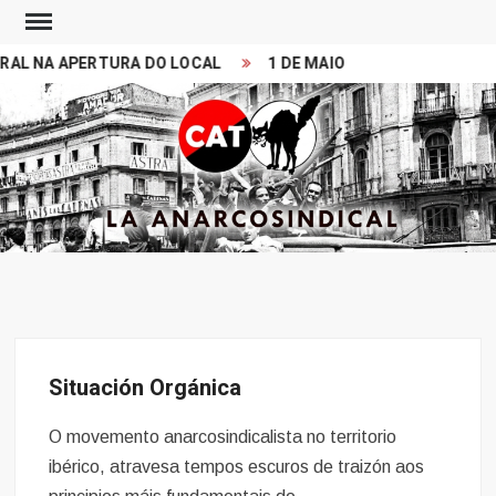
Skip
to
 NA APERTURA DO LOCAL
1 DE MAIO 2026. MITIN 11:00 PR
content
Search
CONFEDERACION
LA ANARCOSINDICAL
ANARCOSINDICAL
DEL TRABAJO
Situación Orgánica
O movemento anarcosindicalista no territorio
ibérico, atravesa tempos escuros de traizón aos