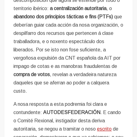
descomposición que agora se estende por todo o
territorio ibérico:
a centralización autoritaria
, o
abandono dos principios táctic
as e
f
ins
(PTFs)
que
deberían guiar cada acción da nosa organización, o
despilfarro dos recursos que pertencen á clase
traballadora, e o noxento espectáculo dos
liberados. Por se isto non fose suficiente, a
vergoñosa expulsión da CNT española da AIT por
impago de cotas e as manobras fraudulentas de
compra de votos
, revelan a verdadeira natureza
daqueles que se aferran ao poder a calquera
custo.
A nosa resposta a esta podremia foi clara e
contundente:
AUTODESFEDERACIÓN
. E cando
o Comité Rexional, instigador desta deriva
autoritaria, se negou a tramitar o noso
escrito
de