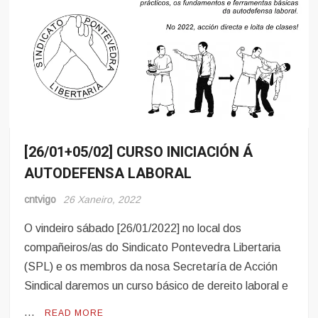
[26/01+05/02] CURSO INICIACIÓN Á
Eventos
AUTODEFENSA LABORAL
cntvigo
26 Xaneiro, 2022
O vindeiro sábado [26/01/2022] no local dos
compañeiros/as do Sindicato Pontevedra Libertaria
(SPL) e os membros da nosa Secretaría de Acción
Sindical daremos un curso básico de dereito laboral e
…
READ MORE