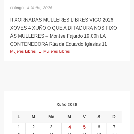
cntvigo
4 Xuño, 2026
II XORNADAS MULLERES LIBRES VIGO 2026
XOVES 4 XUÑO O QUE A DITADURA NOS FIXO
ÁS MULLERES – Montse Fajardo 19:00h LA
CONTENEDORA Rúa de Eduardo Iglesias 11
Mujeres Libres
Mulleres Libres
Xuño 2026
L
M
Me
M
V
S
D
1
2
3
4
5
6
7