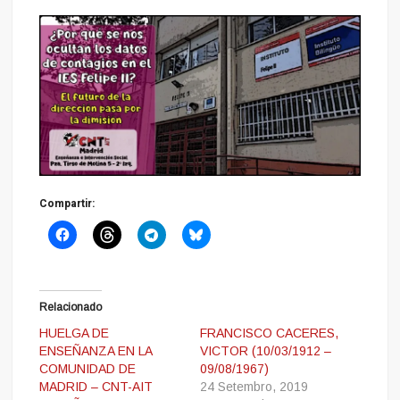
Compartir:
Relacionado
HUELGA DE
FRANCISCO CACERES,
ENSEÑANZA EN LA
VICTOR (10/03/1912 –
COMUNIDAD DE
09/08/1967)
MADRID – CNT-AIT
24 Setembro, 2019