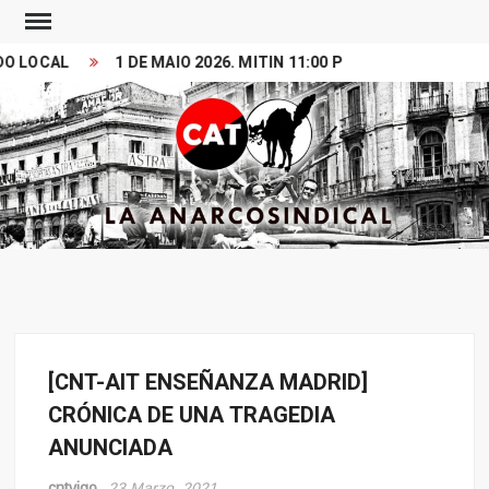
Skip
to
LOCAL
1 DE MAIO 2026. MITIN 11:00 PRZ PRINCESA
VI
content
Search
CONFEDERACION
LA ANARCOSINDICAL
ANARCOSINDICAL
DEL TRABAJO
[CNT-AIT ENSEÑANZA MADRID]
Noticias
CRÓNICA DE UNA TRAGEDIA
ANUNCIADA
cntvigo
23 Marzo, 2021