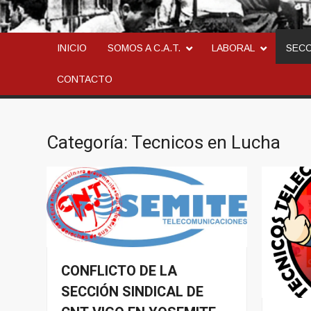
CONFEDERACION AN
LA ANARCOSINDICAL
INICIO
SOMOS A C.A.T.
LABORAL
SEC
CONTACTO
Categoría:
Tecnicos en Lucha
CONFLICTO DE LA
Conflito
SECCIÓN SINDICAL DE
Tecnicos
en