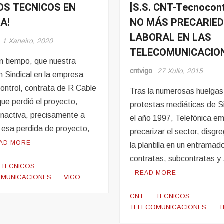
S TECNICOS EN
[S.S. CNT-Tecnocont
os
Seccións
Sindicais
A!
NO MÁS PRECARIE
Tecnicos
LABORAL EN LAS
en
1 Xaneiro, 2020
TELECOMUNICACIO
Lucha
n tiempo, que nuestra
cntvigo
27 Xullo, 2015
n Sindical en la empresa
ontrol, contrata de R Cable
Tras la numerosas huelgas
ue perdió el proyecto,
protestas mediáticas de Si
inactiva, precisamente a
el año 1997, Telefónica e
e esa perdida de proyecto,
precarizar el sector, disgr
AD MORE
la plantilla en un entramad
contratas, subcontratas y
TECNICOS
READ MORE
OMUNICACIONES
VIGO
CNT
TECNICOS
TELECOMUNICACIONES
T