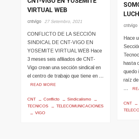
CNT-VIGO EN YOSEMITE
Lucha
SOMO
Tecnic
VIRTUAL WEB
en
LUCH
Lucha
cntvigo
27 Setembro, 2021
cntvigo
CONFLICTO DE LA SECCIÓN
Hace u
SINDICAL DE CNT-VIGO EN
Secció
YOSEMITE VIRTUAL WEB Hace
Tecnoc
3 meses seis afiliados de CNT-
hasta q
Vigo crean una sección sindical en
quedo 
el centro de trabajo que tiene en …
raíz d
READ MORE
…
RE
CNT
Conflicto
Sindicalismo
CNT
TECNICOS
TELECOMUNICACIONES
TELEC
VIGO