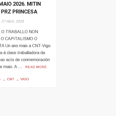
MAIO 2026. MITIN
s
0 PRZ PRINCESA
s
27 Abril, 2026
 O TRABALLO NON
 O CAPITALISMO O
A Un ano mais a CNT-Vigo
a á clase traballadora da
 ao acto de conmemoración
de maio. A …
READ MORE
o
CNT
VIGO