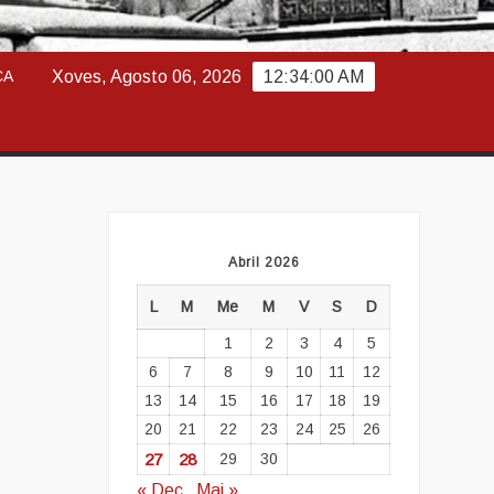
ABAJO
CA
Xoves, Agosto 06, 2026
12:34:01 AM
Abril 2026
L
M
Me
M
V
S
D
1
2
3
4
5
6
7
8
9
10
11
12
13
14
15
16
17
18
19
20
21
22
23
24
25
26
27
28
29
30
« Dec
Mai »