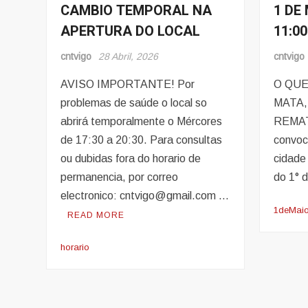
CAMBIO TEMPORAL NA
1 DE 
Noticias
Evento
APERTURA DO LOCAL
11:0
Noticia
cntvigo
28 Abril, 2026
cntvigo
AVISO IMPORTANTE! Por
O QUE
problemas de saúde o local so
MATA,
abrirá temporalmente o Mércores
REMAT
de 17:30 a 20:30. Para consultas
convoc
ou dubidas fora do horario de
cidade
permanencia, por correo
do 1° 
electronico: cntvigo@gmail.com …
1deMai
READ MORE
horario