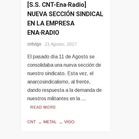
[S.S. CNT-Ena·Radio]
Noticias
NUEVA SECCIÓN SINDICAL
Secciones
EN LA EMPRESA
Sindicalismo
ENA·RADIO
cntvigo
21 Agosto, 2017
El pasado día 11 de Agosto se
consolidaba una nueva sección de
nuestro sindicato. Esta vez, el
anarcosindicalismo, al frente,
dando respuesta a la demanda de
nuestros militantes en la …
READ MORE
CNT
METAL
VIGO