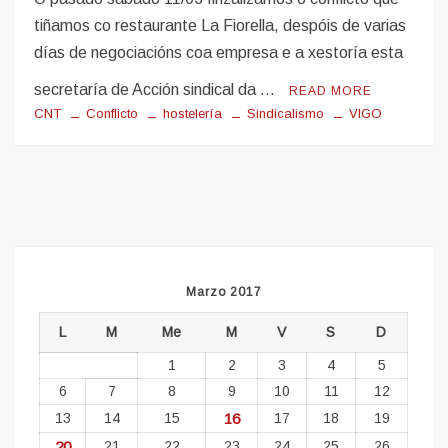
tiñamos co restaurante La Fiorella, despóis de varias
días de negociacións coa empresa e a xestoría esta
secretaría de Acción sindical da …
READ MORE
CNT
Conflicto
hostelería
Sindicalismo
VIGO
Marzo 2017
L
M
Me
M
V
S
D
1
2
3
4
5
6
7
8
9
10
11
12
13
14
15
16
17
18
19
20
21
22
23
24
25
26