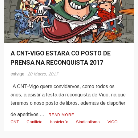
A CNT-VIGO ESTARA CO POSTO DE
Eventos
PRENSA NA RECONQUISTA 2017
cntvigo
20 Marzo, 2017
A CNT-Vigo quere convidarvos, como todos os
anos, a asistir a festa da reconquista de Vigo, na que
teremos o noso posto de libros, ademais de dispoñer
de aperitivos …
READ MORE
CNT
Conflicto
hostelería
Sindicalismo
VIGO