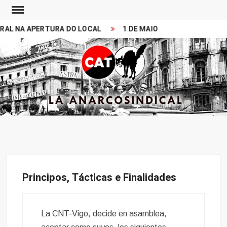
Skip
to
 NA APERTURA DO LOCAL
1 DE MAIO 2026. MITIN 11:00 PR
content
Search
CONFEDERACION
LA ANARCOSINDICAL
ANARCOSINDICAL
DEL TRABAJO
Principos, Tácticas e Finalidades
La CNT-Vigo, decide en asamblea,