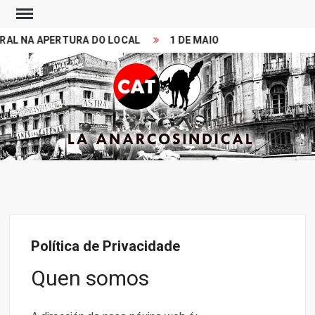
Skip
to
 NA APERTURA DO LOCAL
1 DE MAIO 2026. MITIN 11:00 PR
content
Search
CONFEDERACION
LA ANARCOSINDICAL
ANARCOSINDICAL
DEL TRABAJO
Política de Privacidade
Quen somos