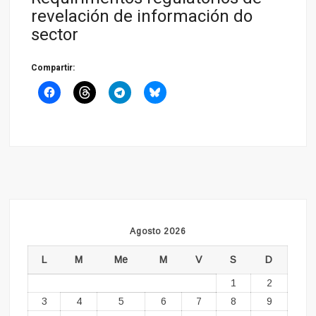
revelación de información do
sector
Compartir:
Agosto 2026
L
M
Me
M
V
S
D
1
2
3
4
5
6
7
8
9