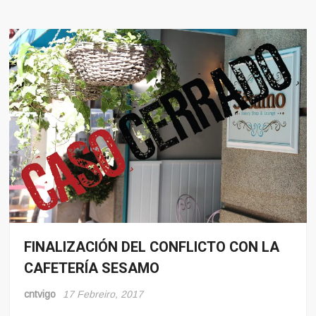
FINALIZACIÓN DEL CONFLICTO CON LA
Conflito
CAFETERÍA SESAMO
Hosteleria
Sindicalismo
cntvigo
17 Febreiro, 2017