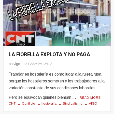
LA FIORELLA EXPLOTA Y NO PAGA
Conflito
Hosteleria
cntvigo
17 Febreiro, 2017
Sindicalismo
Trabajar en hostelería es como jugar a la ruleta rusa,
porque los hosteleros someten a los trabajadores a la
variación constante de sus condiciones laborales.
Pero se equivocan quienes piensan …
READ MORE
CNT
Conflicto
hostelería
Sindicalismo
VIGO