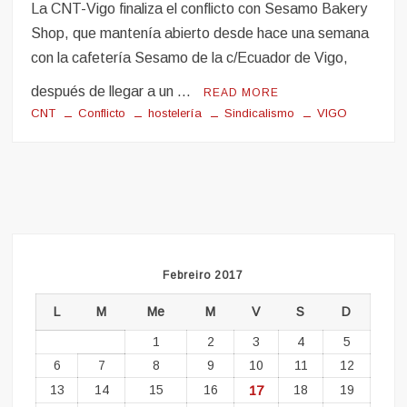
La CNT-Vigo finaliza el conflicto con Sesamo Bakery
Shop, que mantenía abierto desde hace una semana
con la cafetería Sesamo de la c/Ecuador de Vigo,
después de llegar a un …
READ MORE
CNT
Conflicto
hostelería
Sindicalismo
VIGO
Febreiro 2017
L
M
Me
M
V
S
D
1
2
3
4
5
6
7
8
9
10
11
12
13
14
15
16
17
18
19