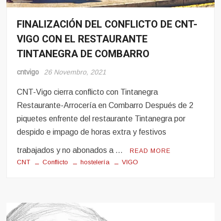
FINALIZACIÓN DEL CONFLICTO DE CNT-
Conflito
VIGO CON EL RESTAURANTE
Hosteleria
TINTANEGRA DE COMBARRO
cntvigo
26 Novembro, 2021
CNT-Vigo cierra conflicto con Tintanegra
Restaurante-Arrocería en Combarro Después de 2
piquetes enfrente del restaurante Tintanegra por
despido e impago de horas extra y festivos
trabajados y no abonados a …
READ MORE
CNT
Conflicto
hostelería
VIGO