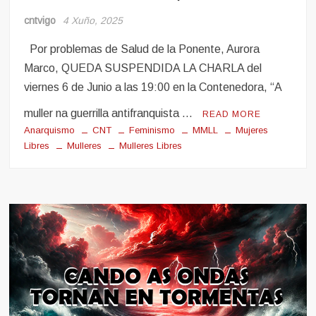
cntvigo
4 Xuño, 2025
Por problemas de Salud de la Ponente, Aurora
Marco, QUEDA SUSPENDIDA LA CHARLA del
viernes 6 de Junio a las 19:00 en la Contenedora, “A
muller na guerrilla antifranquista …
READ MORE
Anarquismo
CNT
Feminismo
MMLL
Mujeres
Libres
Mulleres
Mulleres Libres