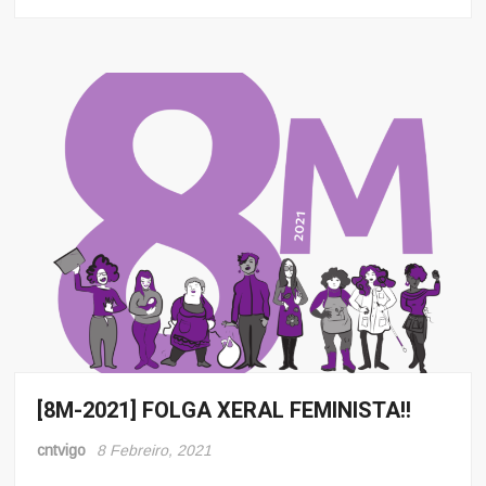
[8M-2021] FOLGA XERAL FEMINISTA!!
8
Marzo
cntvigo
8 Febreiro, 2021
Mulleres
e