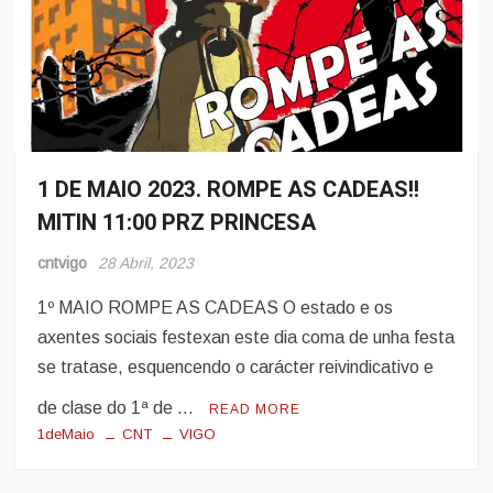
1 DE MAIO 2023. ROMPE AS CADEAS!!
Noticias
MITIN 11:00 PRZ PRINCESA
cntvigo
28 Abril, 2023
1º MAIO ROMPE AS CADEAS O estado e os
axentes sociais festexan este dia coma de unha festa
se tratase, esquencendo o carácter reivindicativo e
de clase do 1ª de …
READ MORE
1deMaio
CNT
VIGO