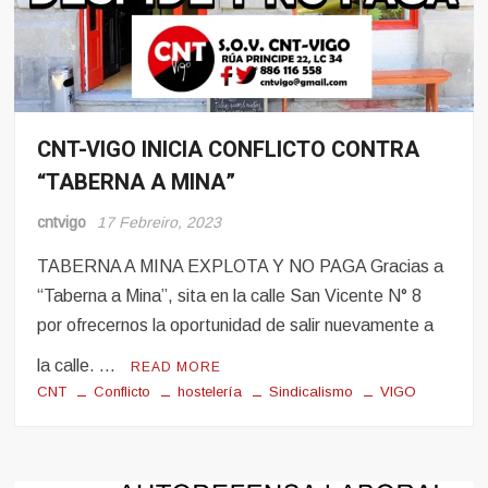
CNT-VIGO INICIA CONFLICTO CONTRA
Noticias
“TABERNA A MINA”
cntvigo
17 Febreiro, 2023
TABERNA A MINA EXPLOTA Y NO PAGA Gracias a
“Taberna a Mina”, sita en la calle San Vicente N° 8
por ofrecernos la oportunidad de salir nuevamente a
la calle. …
READ MORE
CNT
Conflicto
hostelería
Sindicalismo
VIGO