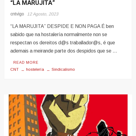
“LA MARUJITA”
Hosteleria
cntvigo
12 Agosto, 2023
“LA MARUJITA” DESPIDE E NON PAGA É ben
sabido que na hostalería normalmente non se
respectan os dereitos d@s traballador@s, é que
ademais a meirande parte dos despidos que se …
READ MORE
CNT
hostelería
Sindicalismo