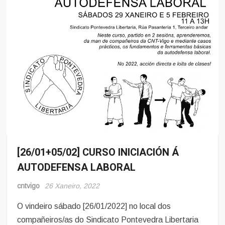
[26/01+05/02] CURSO INICIACIÓN Á
Eventos
AUTODEFENSA LABORAL
cntvigo
26 Xaneiro, 2022
O vindeiro sábado [26/01/2022] no local dos
compañeiros/as do Sindicato Pontevedra Libertaria