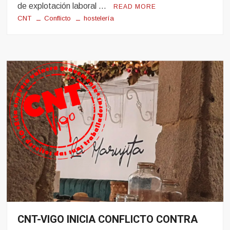
de explotación laboral …
READ MORE
CNT
Conflicto
hostelería
CNT-VIGO INICIA CONFLICTO CONTRA
Conflito