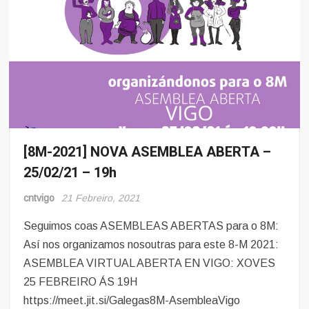
[8M-2021] NOVA ASEMBLEA ABERTA –
8
Marzo
25/02/21 – 19h
Mulleres
e
cntvigo
21 Febreiro, 2021
Obreiras
Seguimos coas ASEMBLEAS ABERTAS para o 8M:
Así nos organizamos nosoutras para este 8-M 2021:
ASEMBLEA VIRTUAL ABERTA EN VIGO: XOVES
25 FEBREIRO ÁS 19H
https://meet.jit.si/Galegas8M-AsembleaVigo