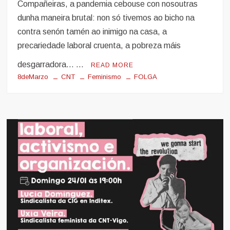
Compañeiras, a pandemia cebouse con nosoutras
Obreiras
dunha maneira brutal: non só tivemos ao bicho na
contra senón tamén ao inimigo na casa, a
precariedade laboral cruenta, a pobreza máis
desgarradora… …
READ MORE
8deMarzo
CNT
Feminismo
FOLGA