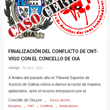
FINALIZACIÓN DEL CONFLICTO DE CNT-
Conflito
VIGO CON EL CONCELLO DE OIA
cntvigo
26 Abril, 2021
A finales del pasado año el Tribunal Superior de
Xustiza de Galicia volvía a darnos la razón de manera
aplastante, ante el recurso interpuesto por el
Concello de Oia por …
READ MORE
Becarios
CNT
Conflicto
Sindicalismo