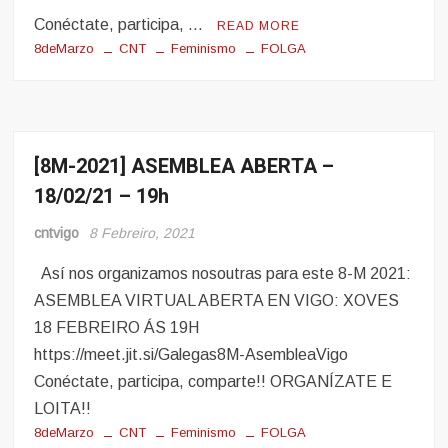
Conéctate, participa, …
READ MORE
8deMarzo
CNT
Feminismo
FOLGA
[8M-2021] ASEMBLEA ABERTA –
8
Marzo
18/02/21 – 19h
Mulleres
e
cntvigo
8 Febreiro, 2021
Obreiras
Así nos organizamos nosoutras para este 8-M 2021:
ASEMBLEA VIRTUAL ABERTA EN VIGO: XOVES
18 FEBREIRO ÁS 19H
https://meet.jit.si/Galegas8M-AsembleaVigo
Conéctate, participa, comparte!! ORGANÍZATE E
LOITA!!
8deMarzo
CNT
Feminismo
FOLGA