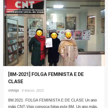
[8M-2021] FOLGA FEMINISTA E DE
8
Marzo
CLASE
Mulleres
e
cntvigo
4 Marzo, 2021
Obreiras
8M 2021: FOLGA FEMINISTA E DE CLASE Un ano
máis CNT-Vigo convoca folga este 8M. Un ano máis,