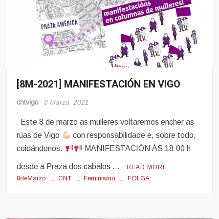
[8M-2021] MANIFESTACIÓN EN VIGO
8
Marzo
cntvigo
6 Marzo, 2021
Mulleres
e
Este 8 de marzo as mulleres voltaremos encher as
Obreiras
rúas de Vigo
con responsabilidade e, sobre todo,
coidándonos.
MANIFESTACIÓN ÁS 18:00 h
desde a Praza dos cabalos …
READ MORE
8deMarzo
CNT
Feminismo
FOLGA