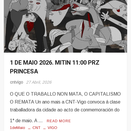
1 DE MAIO 2026. MITIN 11:00 PRZ
Eventos
PRINCESA
Noticias
cntvigo
27 Abril, 2026
O QUE O TRABALLO NON MATA, O CAPITALISMO
O REMATA Un ano mais a CNT-Vigo convoca á clase
traballadora da cidade ao acto de conmemoración do
1° de maio. A …
READ MORE
1deMaio
CNT
VIGO