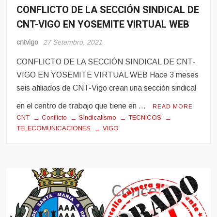
CONFLICTO DE LA SECCIÓN SINDICAL DE
Conflito
CNT-VIGO EN YOSEMITE VIRTUAL WEB
Tecnicos
en
Lucha
cntvigo
27 Setembro, 2021
CONFLICTO DE LA SECCIÓN SINDICAL DE CNT-
VIGO EN YOSEMITE VIRTUAL WEB Hace 3 meses
seis afiliados de CNT-Vigo crean una sección sindical
en el centro de trabajo que tiene en …
READ MORE
CNT
Conflicto
Sindicalismo
TECNICOS
TELECOMUNICACIONES
VIGO