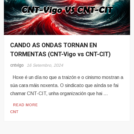
CANDO AS ONDAS TORNAN EN
Noticias
TORMENTAS (CNT-Vigo vs CNT-CIT)
cntvigo
16 Setembro, 2024
Hoxe é un día no que a traizón e o cinismo mostran a
súa cara máis noxenta. O sindicato que aínda se fai
chamar CNT-CIT, unha organización que hai …
READ MORE
CNT