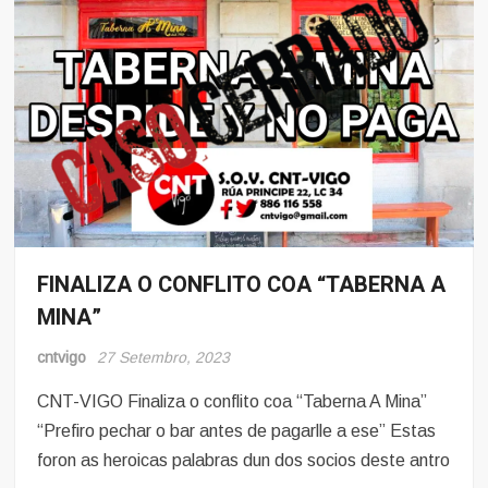
FINALIZA O CONFLITO COA “TABERNA A
Hosteleria
MINA”
Noticias
cntvigo
27 Setembro, 2023
CNT-VIGO Finaliza o conflito coa “Taberna A Mina”
“Prefiro pechar o bar antes de pagarlle a ese” Estas
foron as heroicas palabras dun dos socios deste antro