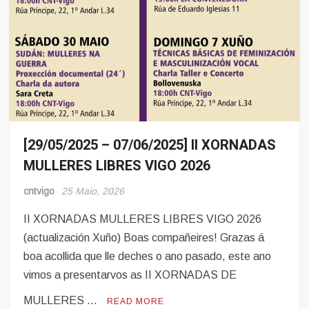
[29/05/2025 – 07/06/2025] II XORNADAS
Eventos
MULLERES LIBRES VIGO 2026
cntvigo
25 Maio, 2026
II XORNADAS MULLERES LIBRES VIGO 2026
(actualización Xuño) Boas compañeires! Grazas á
boa acollida que lle deches o ano pasado, este ano
vimos a presentarvos as II XORNADAS DE
MULLERES …
READ MORE