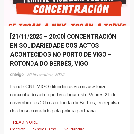
[21/11/2025 – 20:00] CONCENTRACIÓN
Conflito
EN SOLIDARIEDADE COS ACTOS
Eventos
ACONTECIDOS NO PORTO DE VIGO –
ROTONDA DO BERBÉS, VIGO
cntvigo
20 Novembro, 2025
Dende CNT-VIGO difundimos a convocatoria
conxunta do acto que tera lugar este Venres 21 de
novembro, ás 20h na rotonda do Berbés, en repulsa
do abuso cometido pola policía portuaria …
READ MORE
Conflicto
Sindicalismo
Solidaridad