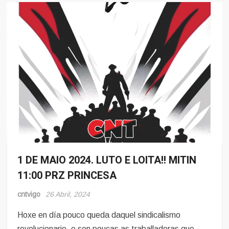
1 DE MAIO 2024. LUTO E LOITA!! MITIN
Eventos
11:00 PRZ PRINCESA
cntvigo
26 Abril, 2024
Hoxe en día pouco queda daquel sindicalismo
revolucionario, e son poucas as traballadoras que