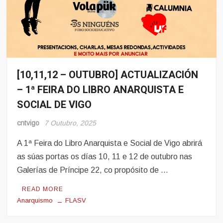
[10,11,12 – OUTUBRO] ACTUALIZACIÓN
Eventos
– 1ª FEIRA DO LIBRO ANARQUISTA E
SOCIAL DE VIGO
cntvigo
7 Outubro, 2025
A 1ª Feira do Libro Anarquista e Social de Vigo abrirá
as súas portas os días 10, 11 e 12 de outubro nas
Galerías de Príncipe 22, co propósito de …
READ MORE
Anarquismo
FLASV