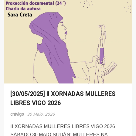
[30/05/2025] II XORNADAS MULLERES
Eventos
LIBRES VIGO 2026
cntvigo
30 Maio, 2026
II XORNADAS MULLERES LIBRES VIGO 2026
SÁBADO 30 MAIO SUDÁN: MULLERES NA