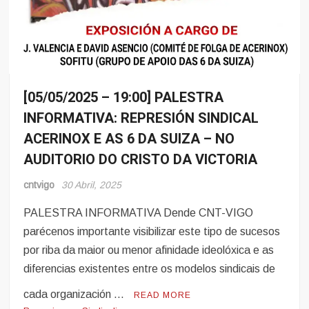
[05/05/2025 – 19:00] PALESTRA
Eventos
INFORMATIVA: REPRESIÓN SINDICAL
ACERINOX E AS 6 DA SUIZA – NO
AUDITORIO DO CRISTO DA VICTORIA
cntvigo
30 Abril, 2025
PALESTRA INFORMATIVA Dende CNT-VIGO
parécenos importante visibilizar este tipo de sucesos
por riba da maior ou menor afinidade ideolóxica e as
diferencias existentes entre os modelos sindicais de
cada organización …
READ MORE