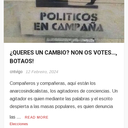
¿QUERES UN CAMBIO? NON OS VOTES…,
Eventos
BOTAOS!
Noticias
cntvigo
12 Febreiro, 2024
Compañeros y compañeras, aquí están los
anarcosindicalistas, los agitadores de conciencias. Un
agitador es quien mediante las palabras y el escrito
despierta a las masas populares, es quien denuncia
las …
READ MORE
Elecciones