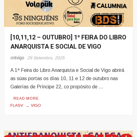
[10,11,12 – OUTUBRO] 1ª FEIRA DO LIBRO
Eventos
ANARQUISTA E SOCIAL DE VIGO
cntvigo
29 Setembro, 2025
A 1ª Feira do Libro Anarquista e Social de Vigo abrirá
as súas portas os días 10, 11 e 12 de outubro nas
Galerías de Príncipe 22, co propósito de …
READ MORE
FLASV
VIGO