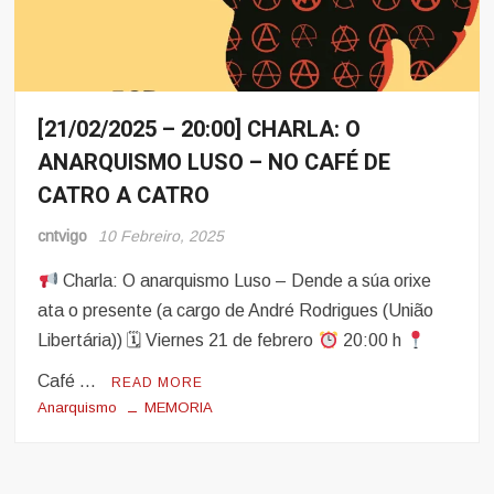
[21/02/2025 – 20:00] CHARLA: O
Eventos
ANARQUISMO LUSO – NO CAFÉ DE
Noticias
CATRO A CATRO
cntvigo
10 Febreiro, 2025
Charla: O anarquismo Luso – Dende a súa orixe
ata o presente (a cargo de André Rodrigues (União
Libertária)) 🗓 Viernes 21 de febrero
20:00 h
Café …
READ MORE
Anarquismo
MEMORIA