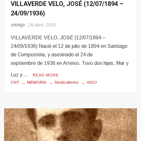
VILLAVERDE VELO, JOSÉ (12/07/1894 –
TRABALLADORA
Memoria
24/09/1936)
cntvigo
26 Abril, 2020
VILLAVERDE VELO, JOSÉ (12/07/1894 –
24/09/1936) Nació el 12 de julio de 1894 en Santiago
de Compostela, y asesinado el 24 de
septiembre de 1936 en Arteixo. Tuvo dos hijas, Mar y
Luz y …
READ MORE
CNT
MEMORIA
Sindicalismo
VIGO
C
o
m
m
e
n
t
on