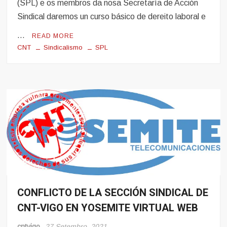
(SPL) e os membros da nosa Secretaría de Acción
Sindical daremos un curso básico de dereito laboral e
…
READ MORE
CNT
Sindicalismo
SPL
CONFLICTO DE LA SECCIÓN SINDICAL DE
Conflito
CNT-VIGO EN YOSEMITE VIRTUAL WEB
Tecnicos
en
Lucha
cntvigo
27 Setembro, 2021