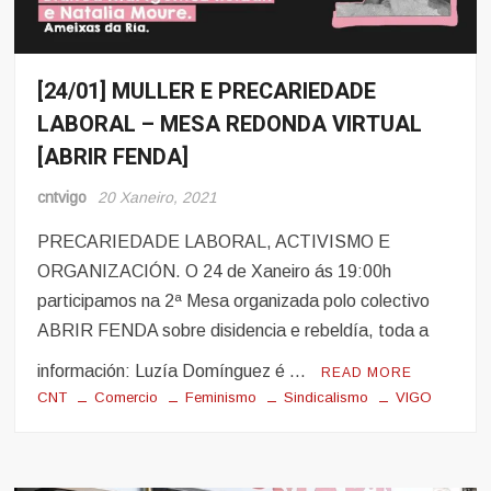
[24/01] MULLER E PRECARIEDADE
Eventos
LABORAL – MESA REDONDA VIRTUAL
Noticias
[ABRIR FENDA]
cntvigo
20 Xaneiro, 2021
PRECARIEDADE LABORAL, ACTIVISMO E
ORGANIZACIÓN. O 24 de Xaneiro ás 19:00h
participamos na 2ª Mesa organizada polo colectivo
ABRIR FENDA sobre disidencia e rebeldía, toda a
información: Luzía Domínguez é …
READ MORE
CNT
Comercio
Feminismo
Sindicalismo
VIGO