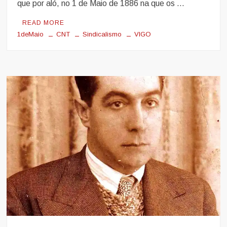
que por aló, no 1 de Maio de 1886 na que os …
READ MORE
1deMaio
CNT
Sindicalismo
VIGO
C
o
m
m
e
n
t
on
1
DE
MAIO
2020
–
DIA
DA
CLASE