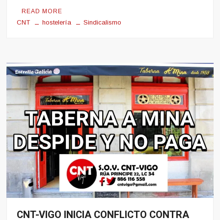
READ MORE
CNT
hostelería
Sindicalismo
CNT-VIGO INICIA CONFLICTO CONTRA
Noticias