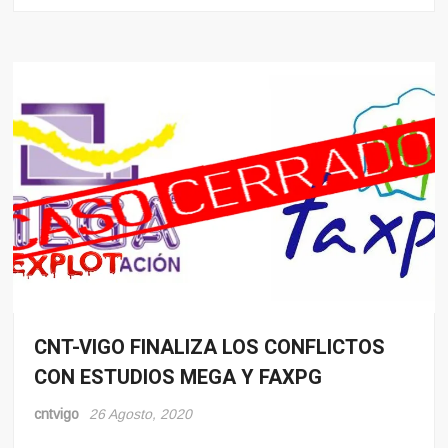
CNT-VIGO FINALIZA LOS CONFLICTOS
Conflito
CON ESTUDIOS MEGA Y FAXPG
Noticias
cntvigo
26 Agosto, 2020