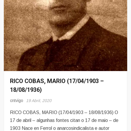
VILLAVERDE
VELO,
JOSÉ
(12/07/1894
–
24/09/1936)
RICO COBAS, MARIO (17/04/1903 –
Memoria
18/08/1936)
cntvigo
19 Abril, 2020
RICO COBAS, MARIO (17/04/1903 – 18/08/1936) O
17 de abril – algunhas fontes citan o 17 de maio – de
1903 Nace en Ferrol o anarcosindicalista e autor