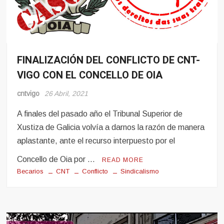
FINALIZACIÓN DEL CONFLICTO DE CNT-
Conflito
VIGO CON EL CONCELLO DE OIA
cntvigo
26 Abril, 2021
A finales del pasado año el Tribunal Superior de
Xustiza de Galicia volvía a darnos la razón de manera
aplastante, ante el recurso interpuesto por el
Concello de Oia por …
READ MORE
Becarios
CNT
Conflicto
Sindicalismo