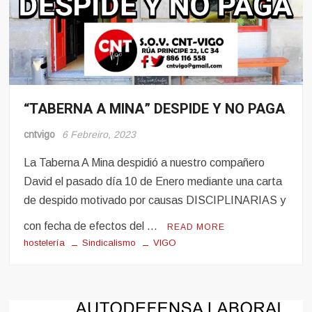
“TABERNA A MINA” DESPIDE Y NO PAGA
Noticias
cntvigo
6 Febreiro, 2023
La Taberna A Mina despidió a nuestro compañero
David el pasado día 10 de Enero mediante una carta
de despido motivado por causas DISCIPLINARIAS y
con fecha de efectos del …
READ MORE
hostelería
Sindicalismo
VIGO