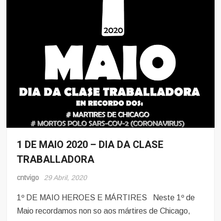
1 DE MAIO 2020 – DIA DA CLASE
Noticias
TRABALLADORA
Sindicalismo
cntvigo
29 Abril, 2020
1º DE MAIO HEROES E MÁRTIRES Neste 1º de
Maio recordamos non so aos mártires de Chicago,