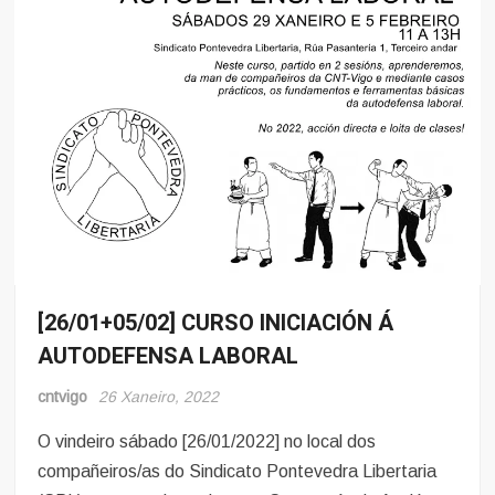
[26/01+05/02] CURSO INICIACIÓN Á
Eventos
AUTODEFENSA LABORAL
cntvigo
26 Xaneiro, 2022
O vindeiro sábado [26/01/2022] no local dos
compañeiros/as do Sindicato Pontevedra Libertaria