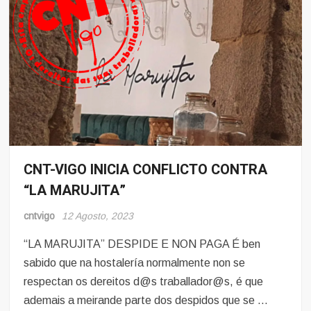
CNT-VIGO INICIA CONFLICTO CONTRA
Conflito
“LA MARUJITA”
Hosteleria
cntvigo
12 Agosto, 2023
“LA MARUJITA” DESPIDE E NON PAGA É ben
sabido que na hostalería normalmente non se
respectan os dereitos d@s traballador@s, é que
ademais a meirande parte dos despidos que se …