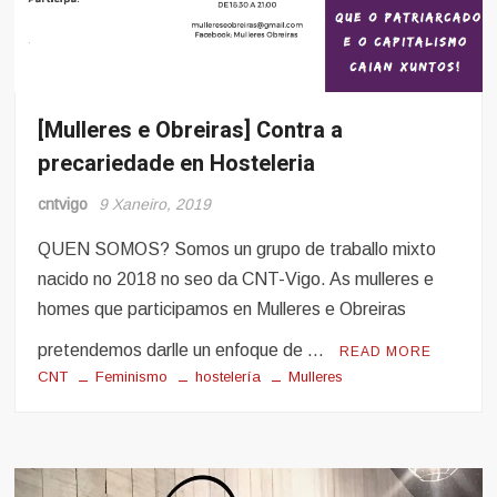
[Mulleres e Obreiras] Contra a
Hosteleria
precariedade en Hosteleria
Mulleres
e
Obreiras
cntvigo
9 Xaneiro, 2019
QUEN SOMOS? Somos un grupo de traballo mixto
nacido no 2018 no seo da CNT-Vigo. As mulleres e
homes que participamos en Mulleres e Obreiras
pretendemos darlle un enfoque de …
READ MORE
CNT
Feminismo
hostelería
Mulleres