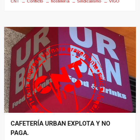
CNT
Conflicto
hostelería
Sindicalismo
VIGO
CAFETERÍA URBAN EXPLOTA Y NO
Conflito
PAGA.
Hosteleria