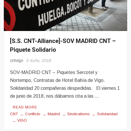
[S.S. CNT-Alliance]-SOV MADRID CNT –
Conflito
Piquete Solidario
Hosteleria
Seccións
cntvigo
5 Xuño, 2018
Sindicais
SOV-MADRID CNT – Piquetes Sercotel y
Nortempo, Contratas de Hotel Bahía de Vigo.
Solidaridad 20 compañeras despedidas. El viernes 1
de junio de 2018, nos dábamos cita a las …
READ MORE
CNT
Conflicto
Madrid
Sindicalismo
Solidaridad
VIGO