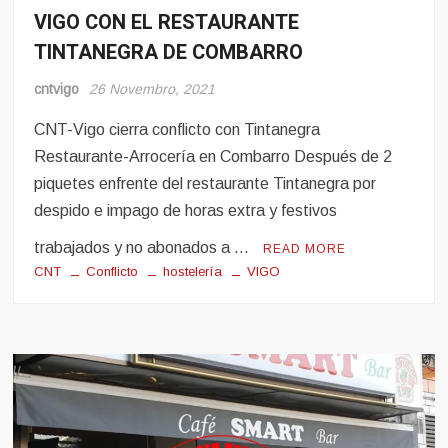
VIGO CON EL RESTAURANTE
Hosteleria
TINTANEGRA DE COMBARRO
cntvigo
26 Novembro, 2021
CNT-Vigo cierra conflicto con Tintanegra
Restaurante-Arrocería en Combarro Después de 2
piquetes enfrente del restaurante Tintanegra por
despido e impago de horas extra y festivos
trabajados y no abonados a …
READ MORE
CNT
Conflicto
hostelería
VIGO