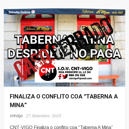
FINALIZA O CONFLITO COA “TABERNA A
Hosteleria
MINA”
Noticias
cntvigo
27 Setembro, 2023
CNT-VIGO Finaliza o conflito coa “Taberna A Mina”