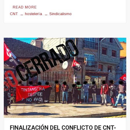
READ MORE
CNT
hostelería
Sindicalismo
FINALIZACIÓN DEL CONFLICTO DE CNT-
Conflito