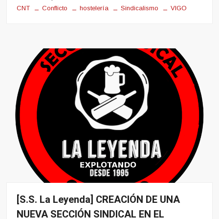
CNT
Conflicto
hostelería
Sindicalismo
VIGO
[S.S. La Leyenda] CREACIÓN DE UNA
Conflito
NUEVA SECCIÓN SINDICAL EN EL
Hosteleria