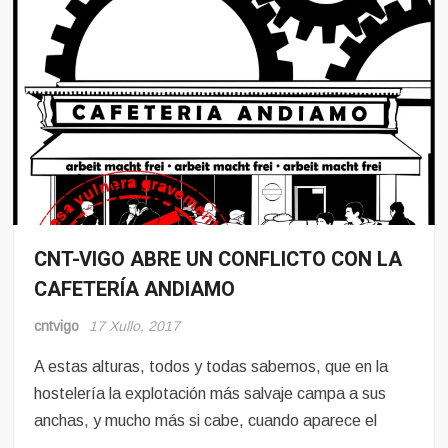
CNT-VIGO ABRE UN CONFLICTO CON LA
Conflito
CAFETERÍA ANDIAMO
Hosteleria
Sindicalismo
cntvigo
17 Xullo, 2017
A estas alturas, todos y todas sabemos, que en la
hostelería la explotación más salvaje campa a sus
anchas, y mucho más si cabe, cuando aparece el