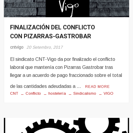
FINALIZACIÓN DEL CONFLICTO
Conflito
CON PIZARRAS-GASTROBAR
Hosteleria
Sindicalismo
cntvigo
20 Setembro, 2017
El sindicato CNT-Vigo da por finalizado el conflicto
laboral que mantenía con Pizarras Gastrobar tras
llegar a un acuerdo de pago fraccionado sobre el total
de las cantidades adeudadas a …
READ MORE
CNT
Conflicto
hostelería
Sindicalismo
VIGO