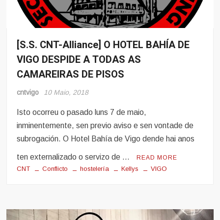
[S.S. CNT-Alliance] O HOTEL BAHÍA DE
Conflito
VIGO DESPIDE A TODAS AS
Hosteleria
CAMAREIRAS DE PISOS
Sindicalismo
cntvigo
10 Maio, 2018
Isto ocorreu o pasado luns 7 de maio,
inminentemente, sen previo aviso e sen vontade de
subrogación. O Hotel Bahía de Vigo dende hai anos
ten externalizado o servizo de …
READ MORE
CNT
Conflicto
hostelería
Kellys
VIGO