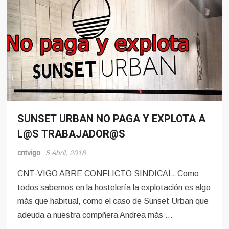
SUNSET URBAN NO PAGA Y EXPLOTA A
Conflito
L@S TRABAJADOR@S
Hosteleria
Sindicalismo
cntvigo
5 Abril, 2018
CNT-VIGO ABRE CONFLICTO SINDICAL. Como
todos sabemos en la hostelería la explotación es algo
más que habitual, como el caso de Sunset Urban que
adeuda a nuestra compñera Andrea más …