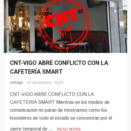
CNT-VIGO ABRE CONFLICTO CON LA
Conflito
CAFETERÍA SMART
Hosteleria
cntvigo
24 Novembro, 2020
CNT-VIGO ABRE CONFLICTO CON LA
CAFETERÍA SMART Mientras en los medios de
comunicación no paran de mostrarnos como los
hosteleros de todo el estado se concentran por el
cierre temporal de …
READ MORE