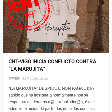
CNT-VIGO INICIA CONFLICTO CONTRA
Conflito
“LA MARUJITA”
Hosteleria
cntvigo
12 Agosto, 2023
“LA MARUJITA” DESPIDE E NON PAGA É ben
sabido que na hostalería normalmente non se
respectan os dereitos d@s traballador@s, é que
ademais a meirande parte dos despidos que se …