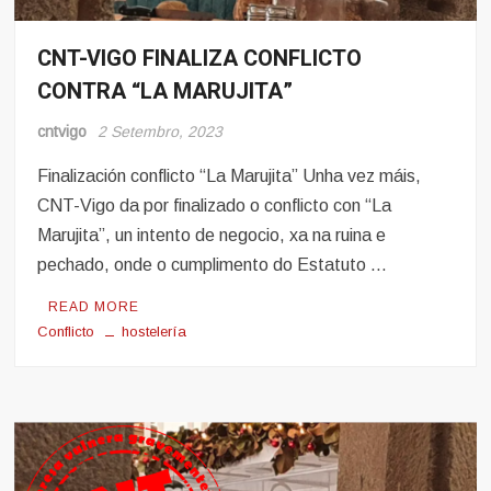
CNT-VIGO FINALIZA CONFLICTO
Conflito
CONTRA “LA MARUJITA”
Hosteleria
Noticias
cntvigo
2 Setembro, 2023
Finalización conflicto “La Marujita” Unha vez máis,
CNT-Vigo da por finalizado o conflicto con “La
Marujita”, un intento de negocio, xa na ruina e
pechado, onde o cumplimento do Estatuto …
READ MORE
Conflicto
hostelería