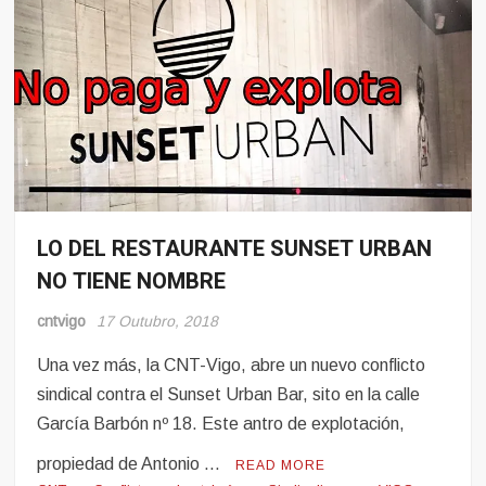
LO DEL RESTAURANTE SUNSET URBAN
Conflito
NO TIENE NOMBRE
Hosteleria
Sindicalismo
cntvigo
17 Outubro, 2018
Una vez más, la CNT-Vigo, abre un nuevo conflicto
sindical contra el Sunset Urban Bar, sito en la calle
García Barbón nº 18. Este antro de explotación,
propiedad de Antonio …
READ MORE