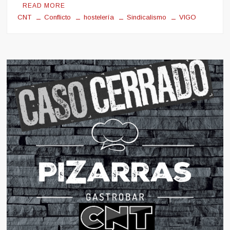
READ MORE
CNT
Conflicto
hostelería
Sindicalismo
VIGO