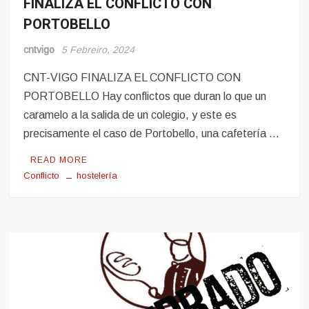
FINALIZA EL CONFLICTO CON
Conflito
PORTOBELLO
Hosteleria
cntvigo
5 Febreiro, 2024
CNT-VIGO FINALIZA EL CONFLICTO CON
PORTOBELLO Hay conflictos que duran lo que un
caramelo a la salida de un colegio, y este es
precisamente el caso de Portobello, una cafetería …
READ MORE
Conflicto
hostelería