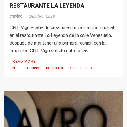
RESTAURANTE LA LEYENDA
Seccións
Sindicais
cntvigo
4 Outubro, 2019
Sindicalismo
CNT-Vigo acaba de crear una nueva sección sindical
en el restaurante La Leyenda de la calle Venezuela,
después de mantener una primera reunión con la
empresa, CNT-Vigo solicitó entre otras …
READ MORE
CNT
Conflicto
hostelería
Sindicalismo