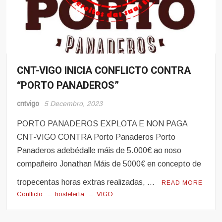
CNT-VIGO INICIA CONFLICTO CONTRA
Hosteleria
“PORTO PANADEROS”
Sindicalismo
cntvigo
5 Decembro, 2023
PORTO PANADEROS EXPLOTA E NON PAGA
CNT-VIGO CONTRA Porto Panaderos Porto
Panaderos adebédalle máis de 5.000€ ao noso
compañeiro Jonathan Máis de 5000€ en concepto de
tropecentas horas extras realizadas, …
READ MORE
Conflicto
hostelería
VIGO