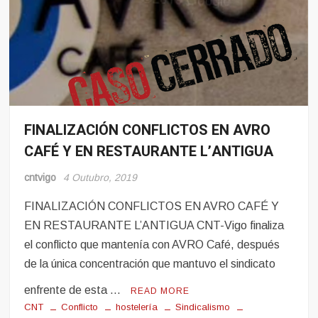
FINALIZACIÓN CONFLICTOS EN AVRO
Conflito
CAFÉ Y EN RESTAURANTE L’ANTIGUA
Hosteleria
Sindicalismo
cntvigo
4 Outubro, 2019
FINALIZACIÓN CONFLICTOS EN AVRO CAFÉ Y
EN RESTAURANTE L’ANTIGUA CNT-Vigo finaliza
el conflicto que mantenía con AVRO Café, después
de la única concentración que mantuvo el sindicato
enfrente de esta …
READ MORE
CNT
Conflicto
hostelería
Sindicalismo