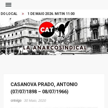
Skip
to
 LOCAL
1 DE MAIO 2026. MITIN 11:00 PRZ PRINCESA
V
content
Search
CONFEDERACION
LA ANARCOSINDICAL
ANARCOSINDICAL
DEL TRABAJO
CASANOVA PRADO, ANTONIO
Memoria
(07/07/1898 – 08/07/1966)
cntvigo
30 Maio, 2020