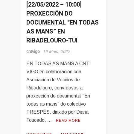
[22/05/2022 – 10:00]
Eventos
PROXECCIÓN DO
DOCUMENTAL “EN TODAS
AS MANS” EN
RIBADELOURO-TUI
cntvigo
16 Maio, 2022
EN TODAS AS MANS A CNT-
VIGO en colaboración coa
Asociación de Veciños de
Ribadelouro, convídavos a
proxección do documental “En
todas as mans” do colectivo
TRESPÉS, dirixido por Diana
Toucedo, …
READ MORE