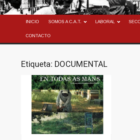
CONFEDERACION AN
LA ANARCOSINDICAL
INICIO
SOMOS A C.A.T.
LABORAL
SEC
CONTACTO
Etiqueta:
DOCUMENTAL