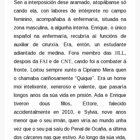
Sen a interposición dese aramado, atopábanse só
cando ela, con labores de intérprete no campo
feminino, acompañaba á enfermaría, situada na
zona masculina, a algunha interna. Enrique, o único
español na enfermaría, recubría aí funcións de
auxiliar de cirurxía. Era, entón, un estudante
adiantado de medina. Fora membro das
JJLL
,
despois da
FAI
e de
CNT
, cando foi a combater á
fronte. Loitou sempre xunto a Cipriano Mera quen
o chamaba cariñosamente “Quique”. Era un home
moi intelixente, xeneroso e valente, que pasaría
longos anos da súa vida en prisión. Ada e Enrique
tiveron dous fillos, Ettore, falecido
accidentalmente en 2010, e Sylvia, nove anos
menor que o seu irmán, quen viría ao mundo unha
vez que o seu pai saíu do Penal de Ocaña, a última
dos cárceres nas que estivo. Ao longo da súa vida,