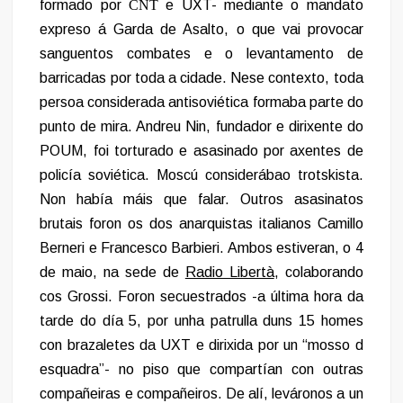
formado por
CNT
e UXT- mediante o mandato
expreso á Garda de Asalto, o que vai provocar
sanguentos combates e o levantamento de
barricadas por toda a cidade. Nese contexto, toda
persoa considerada antisoviética formaba parte do
punto de mira. Andreu Nin, fundador e dirixente do
POUM, foi torturado e asasinado por axentes de
policía soviética. Moscú considerábao trotskista.
Non había máis que falar. Outros asasinatos
brutais foron os dos anarquistas italianos Camillo
Berneri e Francesco Barbieri. Ambos estiveran, o 4
de maio, na sede de
Radio Libertà
, colaborando
cos Grossi. Foron secuestrados -a última hora da
tarde do día 5, por unha patrulla duns 15 homes
con brazaletes da UXT e dirixida por un “mosso d
esquadra”- no piso que compartían con outras
compañeiras e compañeiros. De alí, leváronos a un