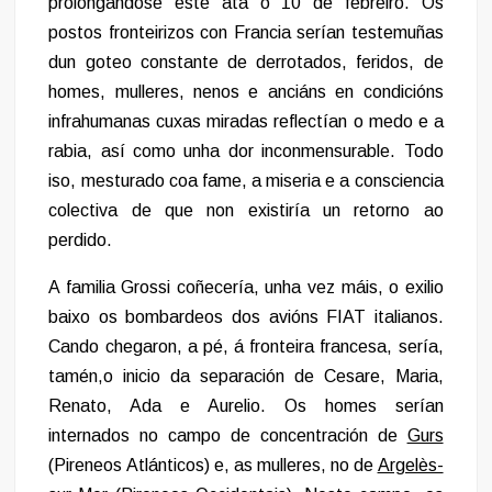
prolongándose este ata o 10 de febreiro. Os
postos fronteirizos con Francia serían testemuñas
dun goteo constante de derrotados, feridos, de
homes, mulleres, nenos e anciáns en condicións
infrahumanas cuxas miradas reflectían o medo e a
rabia, así como unha dor inconmensurable. Todo
iso, mesturado coa fame, a miseria e a consciencia
colectiva de que non existiría un retorno ao
perdido.
A familia Grossi coñecería, unha vez máis, o exilio
baixo os bombardeos dos avións FIAT italianos.
Cando chegaron, a pé, á fronteira francesa, sería,
tamén,o inicio da separación de Cesare, Maria,
Renato, Ada e Aurelio. Os homes serían
internados no campo de concentración de
Gurs
(Pireneos Atlánticos) e, as mulleres, no de
Argelès-