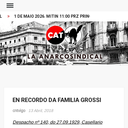
Skip
to
1 DE MAIO 2026. MITIN 11:00 PRZ PRINCESA
VIDEO PRE
content
Search
CONFEDERACION
LA ANARCOSINDICAL
ANARCOSINDICAL
DEL TRABAJO
EN RECORDO DA FAMILIA GROSSI
Memoria
cntvigo
13 Abril, 2018
Despacho nº 140, do 27.09.1929, Casellario