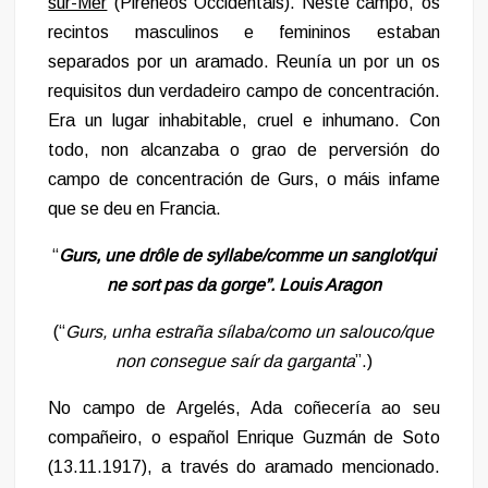
sur-Mer
(Pireneos Occidentais). Neste campo, os
recintos masculinos e femininos estaban
separados por un aramado. Reunía un por un os
requisitos dun verdadeiro campo de concentración.
Era un lugar inhabitable, cruel e inhumano. Con
todo, non alcanzaba o grao de perversión do
campo de concentración de Gurs, o máis infame
que se deu en Francia.
“
Gurs, une drôle de syllabe/comme un sanglot/qui
ne sort pas da gorge”. Louis Aragon
(“
Gurs, unha estraña sílaba/como un salouco/que
non consegue saír da garganta
”.)
No campo de Argelés, Ada coñecería ao seu
compañeiro, o español Enrique Guzmán de Soto
(13.11.1917), a través do aramado mencionado.