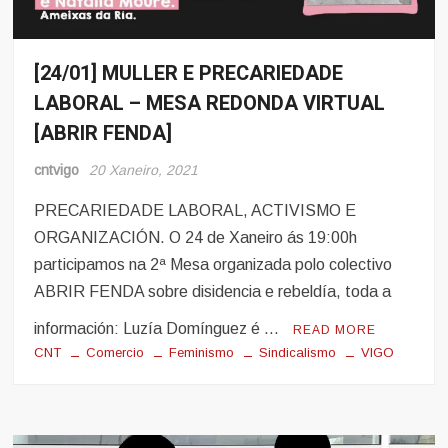
[24/01] MULLER E PRECARIEDADE
Eventos
LABORAL – MESA REDONDA VIRTUAL
Noticias
[ABRIR FENDA]
cntvigo
20 Xaneiro, 2021
PRECARIEDADE LABORAL, ACTIVISMO E
ORGANIZACIÓN. O 24 de Xaneiro ás 19:00h
participamos na 2ª Mesa organizada polo colectivo
ABRIR FENDA sobre disidencia e rebeldía, toda a
información: Luzía Domínguez é …
READ MORE
CNT
Comercio
Feminismo
Sindicalismo
VIGO