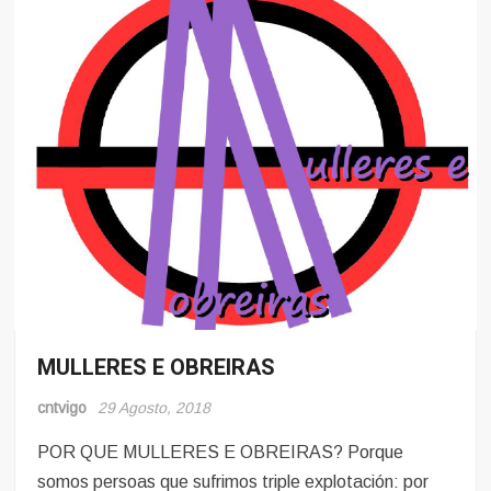
MULLERES E OBREIRAS
Mulleres
e
cntvigo
Obreiras
29 Agosto, 2018
Noticias
POR QUE MULLERES E OBREIRAS? Porque
somos persoas que sufrimos triple explotación: por