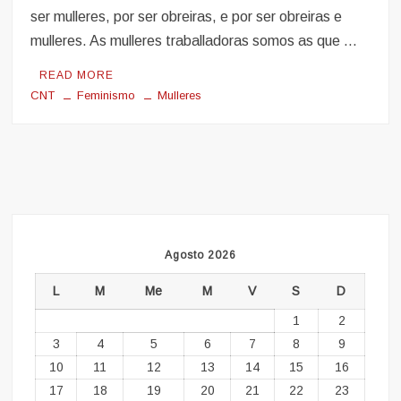
ser mulleres, por ser obreiras, e por ser obreiras e
mulleres. As mulleres traballadoras somos as que …
READ MORE
CNT
Feminismo
Mulleres
Agosto 2026
L
M
Me
M
V
S
D
1
2
3
4
5
6
7
8
9
10
11
12
13
14
15
16
17
18
19
20
21
22
23