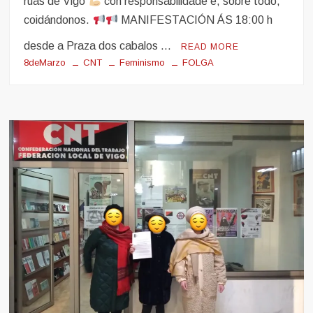
rúas de Vigo
con responsabilidade e, sobre todo,
coidándonos.
MANIFESTACIÓN ÁS 18:00 h
desde a Praza dos cabalos …
READ MORE
8deMarzo
CNT
Feminismo
FOLGA