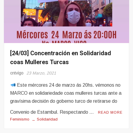
[24/03] Concentración en Solidaridad
Mulleres
e
coas Mulleres Turcas
Obreiras
cntvigo
23 Marzo, 2021
Este mércores 24 de marzo ás 20hs. vémonos no
MARCO en solidariedade coas mulleres turcas ante a
gravísima decisión do goberno turco de retirarse do
Convenio de Estambul. Respectando …
READ MORE
Feminismo
Solidaridad