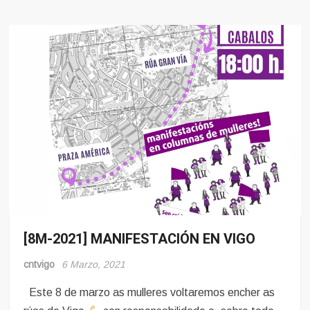
[8M-2021] MANIFESTACIÓN EN VIGO
8
Marzo
cntvigo
6 Marzo, 2021
Mulleres
e
Este 8 de marzo as mulleres voltaremos encher as
Obreiras