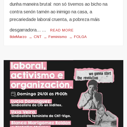
dunha maneira brutal: non só tivemos ao bicho na
contra senón tamén ao inimigo na casa, a
precariedade laboral cruenta, a pobreza máis
desgarradora… …
READ MORE
8deMarzo
CNT
Feminismo
FOLGA