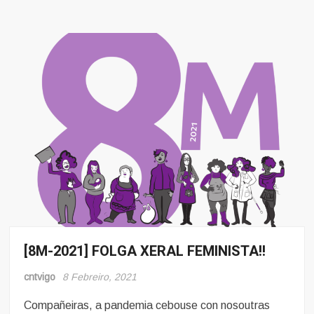
[8M-2021] FOLGA XERAL FEMINISTA!!
8
Marzo
cntvigo
8 Febreiro, 2021
Mulleres
e
Compañeiras, a pandemia cebouse con nosoutras
Obreiras