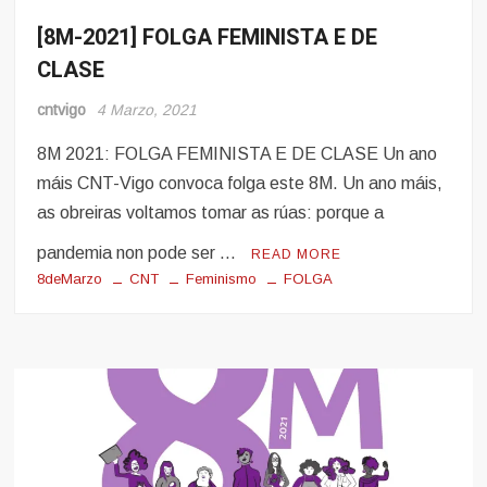
[8M-2021] FOLGA FEMINISTA E DE
8
Marzo
CLASE
Mulleres
e
cntvigo
4 Marzo, 2021
Obreiras
8M 2021: FOLGA FEMINISTA E DE CLASE Un ano
máis CNT-Vigo convoca folga este 8M. Un ano máis,
as obreiras voltamos tomar as rúas: porque a
pandemia non pode ser …
READ MORE
8deMarzo
CNT
Feminismo
FOLGA