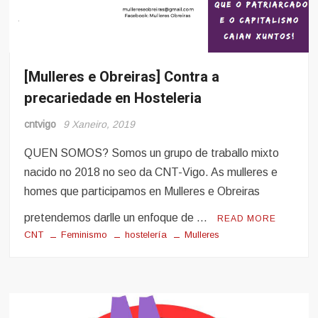
[Mulleres e Obreiras] Contra a
Hosteleria
precariedade en Hosteleria
Mulleres
e
Obreiras
cntvigo
9 Xaneiro, 2019
QUEN SOMOS? Somos un grupo de traballo mixto
nacido no 2018 no seo da CNT-Vigo. As mulleres e
homes que participamos en Mulleres e Obreiras
pretendemos darlle un enfoque de …
READ MORE
CNT
Feminismo
hostelería
Mulleres