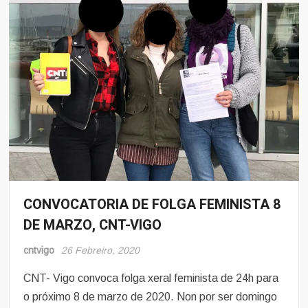
CONVOCATORIA DE FOLGA FEMINISTA 8
8
Marzo
DE MARZO, CNT-VIGO
Eventos
cntvigo
26 Febreiro, 2020
Mulleres
e
CNT- Vigo convoca folga xeral feminista de 24h para
Obreiras
o próximo 8 de marzo de 2020. Non por ser domingo
Sindicalismo