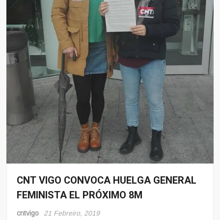
CNT VIGO CONVOCA HUELGA GENERAL
8
Marzo
FEMINISTA EL PRÓXIMO 8M
Mulleres
e
cntvigo
21 Febreiro, 2019