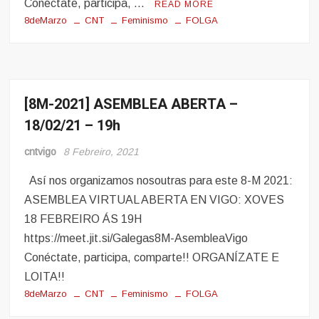
Conéctate, participa, …
READ MORE
8deMarzo
CNT
Feminismo
FOLGA
[8M-2021] ASEMBLEA ABERTA –
8
Marzo
18/02/21 – 19h
Mulleres
e
cntvigo
8 Febreiro, 2021
Obreiras
Así nos organizamos nosoutras para este 8-M 2021:
ASEMBLEA VIRTUAL ABERTA EN VIGO: XOVES
18 FEBREIRO ÁS 19H
https://meet.jit.si/Galegas8M-AsembleaVigo
Conéctate, participa, comparte!! ORGANÍZATE E
LOITA!!
8deMarzo
CNT
Feminismo
FOLGA