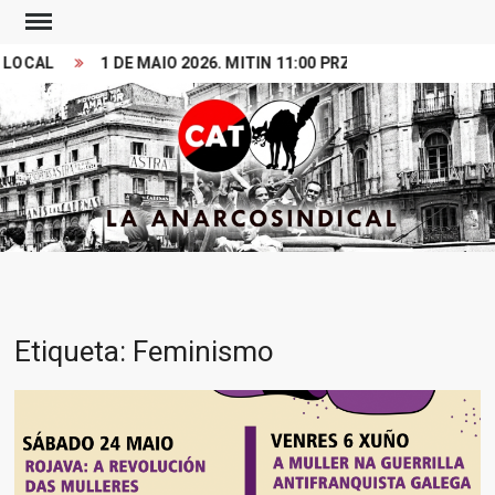
Skip
to
AL
1 DE MAIO 2026. MITIN 11:00 PRZ PRINCESA
VIDEO
content
Search
CONFEDERACION
LA ANARCOSINDICAL
ANARCOSINDICAL
Etiqueta:
Feminismo
DEL TRABAJO