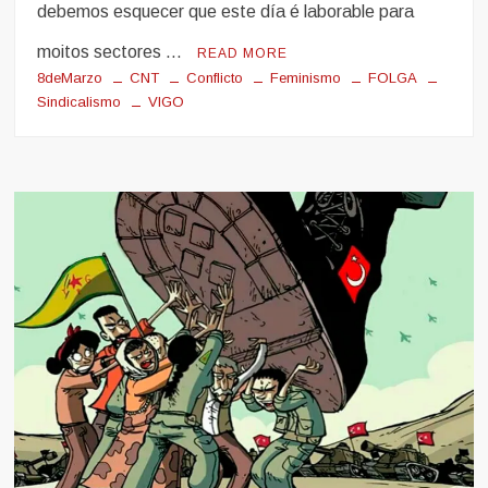
debemos esquecer que este día é laborable para
moitos sectores …
READ MORE
8deMarzo
CNT
Conflicto
Feminismo
FOLGA
Sindicalismo
VIGO