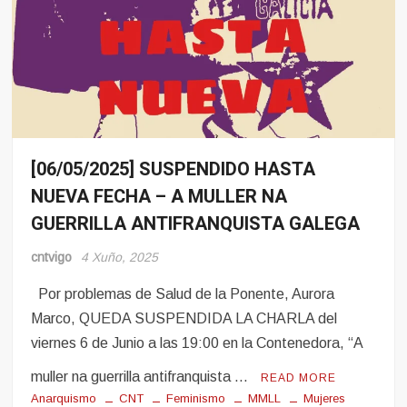
[06/05/2025] SUSPENDIDO HASTA
Eventos
NUEVA FECHA – A MULLER NA
Noticias
GUERRILLA ANTIFRANQUISTA GALEGA
cntvigo
4 Xuño, 2025
Por problemas de Salud de la Ponente, Aurora
Marco, QUEDA SUSPENDIDA LA CHARLA del
viernes 6 de Junio a las 19:00 en la Contenedora, “A
muller na guerrilla antifranquista …
READ MORE
Anarquismo
CNT
Feminismo
MMLL
Mujeres