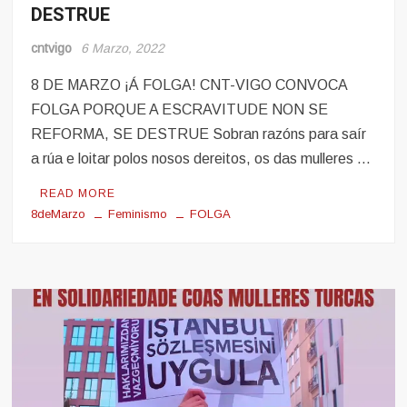
DESTRUE
e
Obreiras
cntvigo
6 Marzo, 2022
8 DE MARZO ¡Á FOLGA! CNT-VIGO CONVOCA
FOLGA PORQUE A ESCRAVITUDE NON SE
REFORMA, SE DESTRUE Sobran razóns para saír
a rúa e loitar polos nosos dereitos, os das mulleres …
READ MORE
8deMarzo
Feminismo
FOLGA