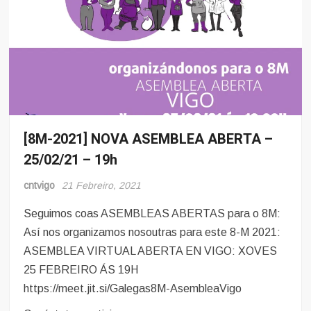
[8M-2021] NOVA ASEMBLEA ABERTA –
8
Marzo
25/02/21 – 19h
Mulleres
e
cntvigo
21 Febreiro, 2021
Obreiras
Seguimos coas ASEMBLEAS ABERTAS para o 8M:
Así nos organizamos nosoutras para este 8-M 2021:
ASEMBLEA VIRTUAL ABERTA EN VIGO: XOVES
25 FEBREIRO ÁS 19H
https://meet.jit.si/Galegas8M-AsembleaVigo