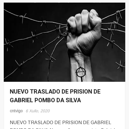
NUEVO TRASLADO DE PRISION DE
Noticias
GABRIEL POMBO DA SILVA
Pro-
Presos
cntvigo
6 Xullo, 2020
NUEVO TRASLADO DE PRISION DE GABRIEL