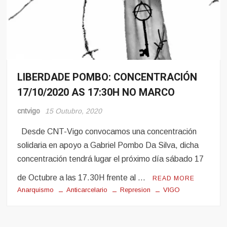
LIBERDADE POMBO: CONCENTRACIÓN
Eventos
17/10/2020 AS 17:30H NO MARCO
Pro-
Presos
cntvigo
15 Outubro, 2020
Desde CNT-Vigo convocamos una concentración
solidaria en apoyo a Gabriel Pombo Da Silva, dicha
concentración tendrá lugar el próximo día sábado 17
de Octubre a las 17.30H frente al …
READ MORE
Anarquismo
Anticarcelario
Represion
VIGO