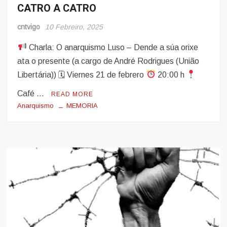
CATRO A CATRO
cntvigo
10 Febreiro, 2025
Charla: O anarquismo Luso – Dende a súa orixe
ata o presente (a cargo de André Rodrigues (União
Libertária)) 🗓 Viernes 21 de febrero
20:00 h
Café …
READ MORE
Anarquismo
MEMORIA