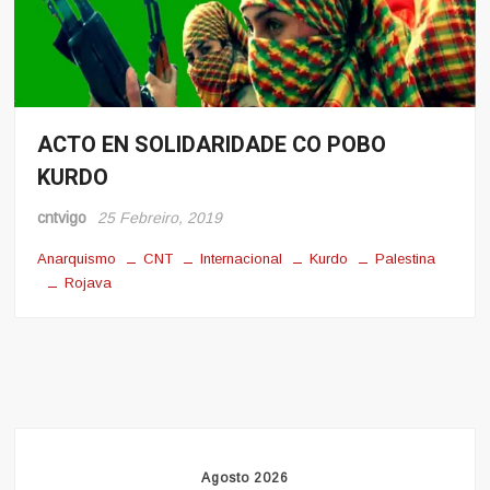
ACTO EN SOLIDARIDADE CO POBO
Conflito
KURDO
Noticias
cntvigo
25 Febreiro, 2019
Anarquismo
CNT
Internacional
Kurdo
Palestina
Rojava
Agosto 2026