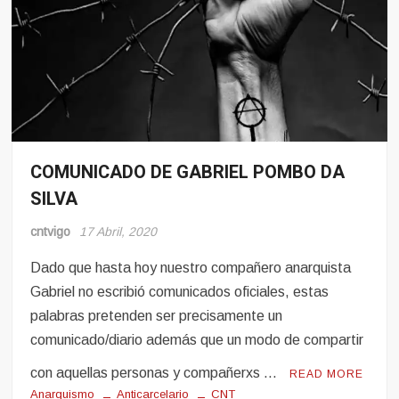
COMUNICADO DE GABRIEL POMBO DA
Noticias
SILVA
Pro-
Presos
cntvigo
17 Abril, 2020
Dado que hasta hoy nuestro compañero anarquista
Gabriel no escribió comunicados oficiales, estas
palabras pretenden ser precisamente un
comunicado/diario además que un modo de compartir
con aquellas personas y compañerxs …
READ MORE
Anarquismo
Anticarcelario
CNT