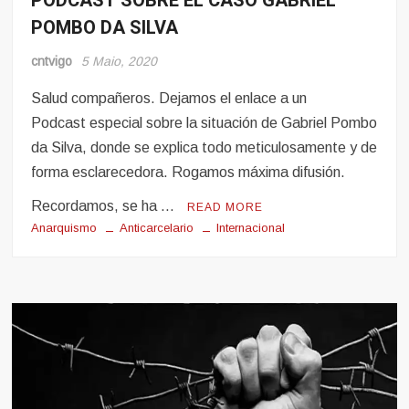
PODCAST SOBRE EL CASO GABRIEL
POMBO DA SILVA
Pro-
Presos
cntvigo
5 Maio, 2020
Salud compañeros. Dejamos el enlace a un
Podcast especial sobre la situación de Gabriel Pombo
da Silva, donde se explica todo meticulosamente y de
forma esclarecedora. Rogamos máxima difusión.
Recordamos, se ha …
READ MORE
Anarquismo
Anticarcelario
Internacional