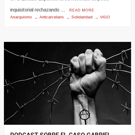
inquisitorial rechazando …
READ MORE
Anarquismo
Anticarcelario
Solidaridad
VIGO
Noticias