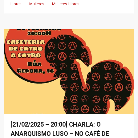
Libres
Mulleres
Mulleres Libres
[21/02/2025 – 20:00] CHARLA: O
Eventos
ANARQUISMO LUSO – NO CAFÉ DE
Noticias