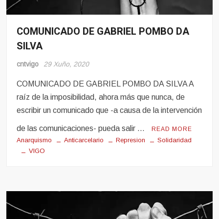
COMUNICADO DE GABRIEL POMBO DA
Noticias
SILVA
Pro-
Presos
cntvigo
29 Xuño, 2020
COMUNICADO DE GABRIEL POMBO DA SILVA A
raíz de la imposibilidad, ahora más que nunca, de
escribir un comunicado que -a causa de la intervención
de las comunicaciones- pueda salir …
READ MORE
Anarquismo
Anticarcelario
Represion
Solidaridad
VIGO