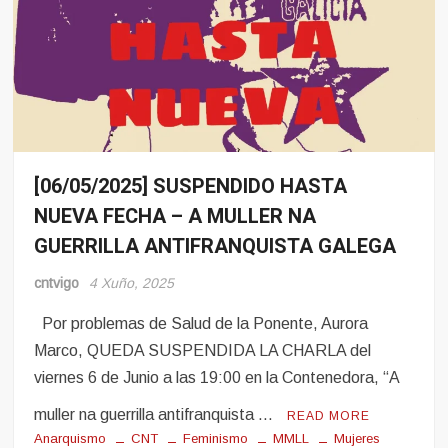
[06/05/2025] SUSPENDIDO HASTA
Eventos
NUEVA FECHA – A MULLER NA
Noticias
GUERRILLA ANTIFRANQUISTA GALEGA
cntvigo
4 Xuño, 2025
Por problemas de Salud de la Ponente, Aurora
Marco, QUEDA SUSPENDIDA LA CHARLA del
viernes 6 de Junio a las 19:00 en la Contenedora, “A
muller na guerrilla antifranquista …
READ MORE
Anarquismo
CNT
Feminismo
MMLL
Mujeres