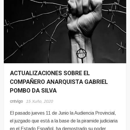
ACTUALIZACIONES SOBRE EL
Noticias
COMPAÑERO ANARQUISTA GABRIEL
Pro-
Presos
POMBO DA SILVA
cntvigo
15 Xuño, 2020
El pasado jueves 11 de Junio la Audiencia Provincial,
el juzgado que está a la base de la piramide judiciaria
en el Estado Español, ha demostrado su poder