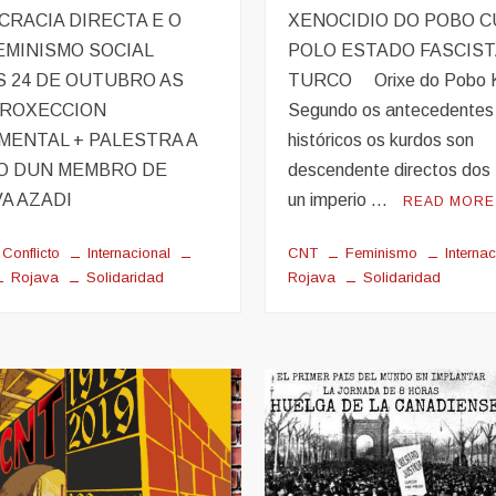
RACIA DIRECTA E O
XENOCIDIO DO POBO 
MINISMO SOCIAL
POLO ESTADO FASCIST
 24 DE OUTUBRO AS
TURCO Orixe do Pobo 
PROXECCION
Segundo os antecedentes
ENTAL + PALESTRA A
históricos os kurdos son
O DUN MEMBRO DE
descendente directos dos
A AZADI
un imperio …
READ MORE
Conflicto
Internacional
CNT
Feminismo
Interna
Rojava
Solidaridad
Rojava
Solidaridad