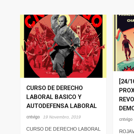
[24/
Evento
CURSO DE DERECHO
Eventos
PROX
Noticia
LABORAL BASICO Y
Sindicalismo
REVO
AUTODEFENSA LABORAL
DEMO
cntvigo
19 Novembro, 2019
cntvigo
CURSO DE DERECHO LABORAL
ROJAV