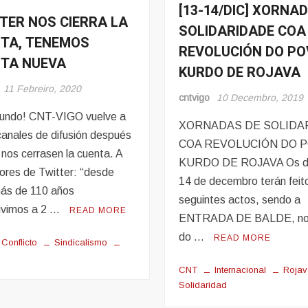
[13-14/DIC] XORNA
Eventos
TER NOS CIERRA LA
s
SOLIDARIDADE COA
Noticias
TA, TENEMOS
REVOLUCIÓN DO P
TA NUEVA
KURDO DE ROJAVA
11 Febreiro, 2020
cntvigo
10 Decembro, 2019
undo! CNT-VIGO vuelve a
XORNADAS DE SOLIDA
canales de difusión después
COA REVOLUCIÓN DO 
 nos cerrasen la cuenta. A
KURDO DE ROJAVA Os di
ñores de Twitter: “desde
14 de decembro terán feit
ás de 110 años
seguintes actos, sendo a
ivimos a 2 …
READ MORE
ENTRADA DE BALDE, no 
do …
READ MORE
Conflicto
Sindicalismo
CNT
Internacional
Roja
Solidaridad