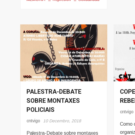
PALESTRA-DEBATE
COPE
Eventos
Evento
SOBRE MONTAXES
REBE
POLICIAIS
cntvigo
cntvigo
10 Decembro, 2018
Como c
organi
Palestra-Debate sobre montaxes