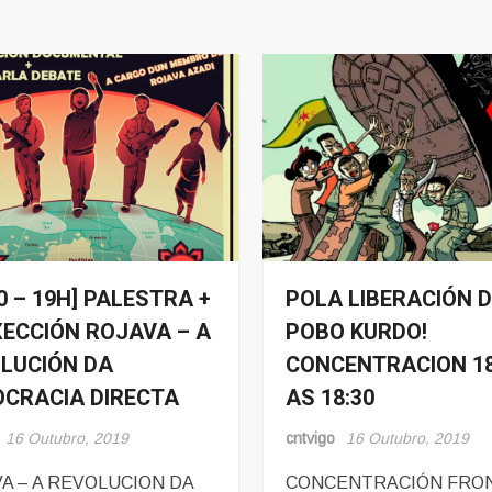
10 – 19H] PALESTRA +
POLA LIBERACIÓN 
s
Eventos
ECCIÓN ROJAVA – A
POBO KURDO!
s
Noticias
LUCIÓN DA
CONCENTRACION 18
CRACIA DIRECTA
AS 18:30
16 Outubro, 2019
cntvigo
16 Outubro, 2019
A – A REVOLUCION DA
CONCENTRACIÓN FRO