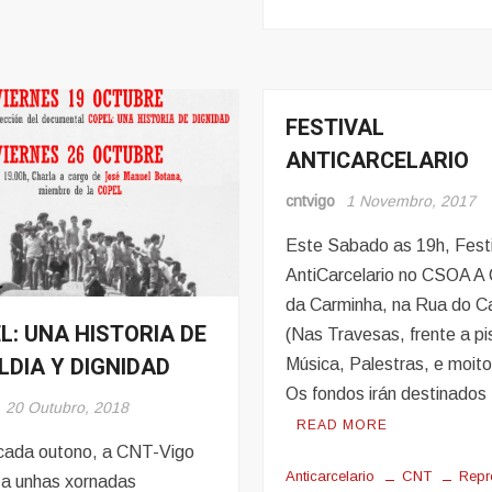
FESTIVAL
Eventos
ANTICARCELARIO
cntvigo
1 Novembro, 2017
Este Sabado as 19h, Festi
AntiCarcelario no CSOA A 
da Carminha, na Rua do 
L: UNA HISTORIA DE
s
(Nas Travesas, frente a pi
LDIA Y DIGNIDAD
Música, Palestras, e moit
Os fondos irán destinados
20 Outubro, 2018
READ MORE
ada outono, a CNT-Vigo
Anticarcelario
CNT
Repr
za unhas xornadas