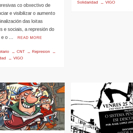
Solidaridad
VIGO
presivas co obxectivo de
ciar e visibilizar o aumento
inalización das loitas
is e sociais, a represión do
 e o …
READ MORE
elario
CNT
Represion
idad
VIGO