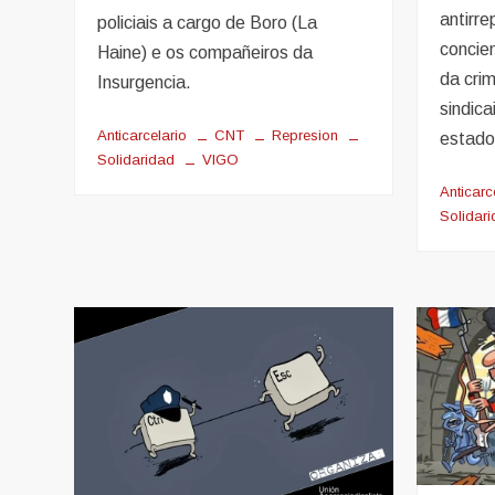
antirre
policiais a cargo de Boro (La
concien
Haine) e os compañeiros da
da crim
Insurgencia.
sindica
Anticarcelario
CNT
Represion
estado
Solidaridad
VIGO
Anticarc
Solidar