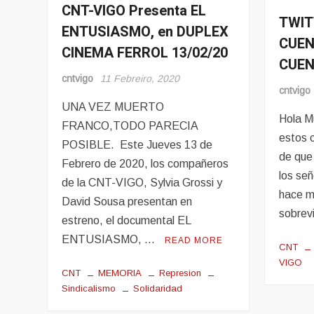
CNT-VIGO Presenta EL
Eventos
TWIT
Evento
ENTUSIASMO, en DUPLEX
CUEN
CINEMA FERROL 13/02/20
CUEN
cntvigo
11 Febreiro, 2020
cntvigo
UNA VEZ MUERTO
Hola M
FRANCO,TODO PARECIA
estos 
POSIBLE. Este Jueves 13 de
de que
Febrero de 2020, los compañeros
los se
de la CNT-VIGO, Sylvia Grossi y
hace m
David Sousa presentan en
sobrev
estreno, el documental EL
ENTUSIASMO, …
READ MORE
CNT
VIGO
CNT
MEMORIA
Represion
Sindicalismo
Solidaridad