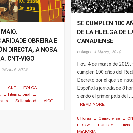
SE CUMPLEN 100 A
Eventos
 MAIO.
DE LA HUELGA DE L
Noticias
s
DARIDADE OBREIRA E
CANADIENSE
Sindicalismo
s
ÓN DIRECTA, A NOSA
lismo
cntvigo
4 Marzo, 2019
A. CNT-VIGO
Hoy, 4 de marzo de 2019,
28 Abril, 2019
cumplen 100 años del Rea
Decreto por el que se inst
España la jornada de 8 hor
o
CNT
FOLGA
A
Internacional
siendo el primer país del 
lismo
Solidaridad
VIGO
READ MORE
8 Horas
Canadiense
CN
FOLGA
HUELGA
Lucha
MEMORIA