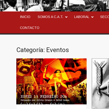
CONFEDERACION AN
LA ANARCOSINDICAL
INICIO
SOMOS A C.A.T.
LABORAL
SEC
CONTACTO
Categoría:
Eventos