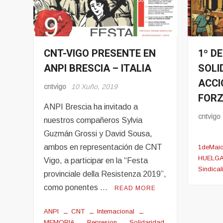
CNT-VIGO PRESENTE EN
1º DE
Eventos
Evento
ANPI BRESCIA – ITALIA
SOLI
Noticias
Noticia
ACCI
Sindica
cntvigo
10 Xuño, 2019
FORZ
ANPI Brescia ha invitado a
cntvigo
nuestros compañeros Sylvia
Guzmán Grossi y David Sousa,
ambos en representación de CNT
1deMai
HUELG
Vigo, a participar en la “Festa
Sindica
provinciale della Resistenza 2019”,
como ponentes …
READ MORE
ANPI
CNT
Internacional
MEMORIA
Represion
Solidaridad